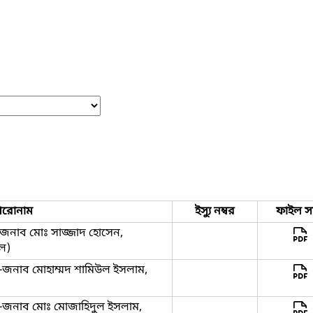
িরোনাম
ইস্যু নম্বর
ফাইল স
্গে-জনাব মোঃ সাজ্জাদ হোসেন,
েল)
্গে -জনাব মোহাম্মদ শামিউল ইসলাম,
্গে -জনাব মোঃ মোজাহিদুল ইসলাম,